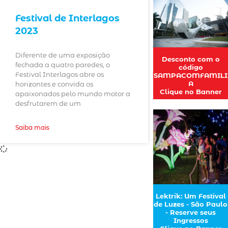
Festival de Interlagos
2023
Diferente de uma exposição
Desconto com o
fechada a quatro paredes, o
código
Festival Interlagos abre os
SAMPACOMFAMILI
A
horizontes e convida os
Clique no Banner
apaixonados pelo mundo motor a
desfrutarem de um
Saiba mais
Lektrik: Um Festival
de Luzes - São Paulo
- Reserve seus
Ingressos