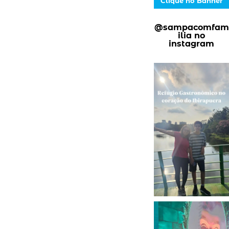
Clique no Banner
@sampacomfam
ilia no
instagram