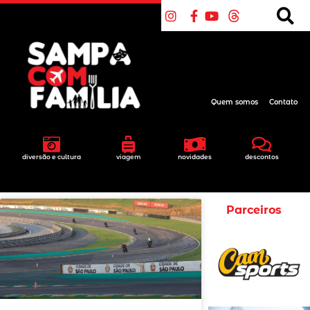
Quem somos
Contato
diversão e cultura
viagem
novidades
descontos
Parceiros