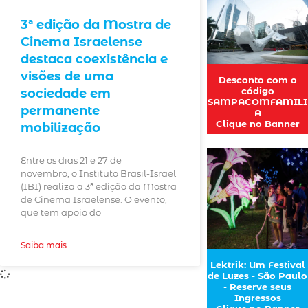
3ª edição da Mostra de
Cinema Israelense
destaca coexistência e
visões de uma
Desconto com o
código
sociedade em
SAMPACOMFAMILI
permanente
A
Clique no Banner
mobilização
Entre os dias 21 e 27 de
novembro, o Instituto Brasil-Israel
(IBI) realiza a 3ª edição da Mostra
de Cinema Israelense. O evento,
que tem apoio do
Saiba mais
Lektrik: Um Festival
de Luzes - São Paulo
- Reserve seus
Ingressos