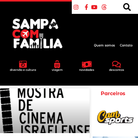
Quem somos
Contato
diversão e cultura
viagem
novidades
descontos
Parceiros