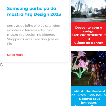
Samsung participa da
mostra Arq Design 2023
Entre 26 de julho e 10 de setembro
Desconto com o
acontece a terceira edição da
código
mostra Arq Design no Riopreto
SAMPACOMFAMILI
A
Shopping Center, em São José do
Clique no Banner
Rio
Saiba mais
Lektrik: Um Festival
de Luzes - São Paulo
- Reserve seus
Ingressos