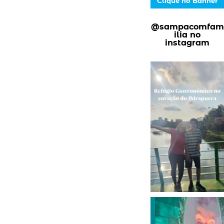
Clique no Banner
@sampacomfam
ilia no
instagram