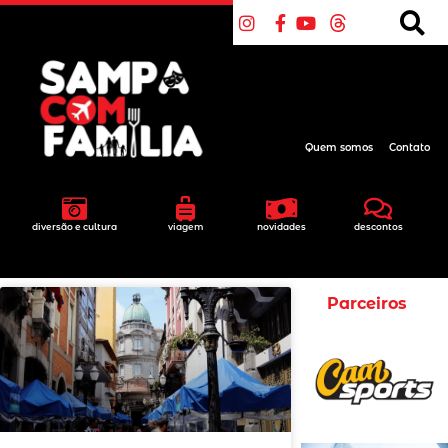
Quem somos
Contato
diversão e cultura
viagem
novidades
descontos
Parceiros