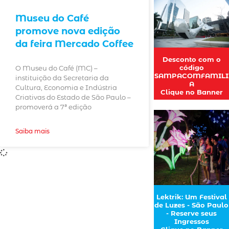
Museu do Café
promove nova edição
da feira Mercado Coffee
Desconto com o
código
O Museu do Café (MC) –
SAMPACOMFAMILI
instituição da Secretaria da
A
Cultura, Economia e Indústria
Clique no Banner
Criativas do Estado de São Paulo –
promoverá a 7ª edição
Saiba mais
Lektrik: Um Festival
de Luzes - São Paulo
- Reserve seus
Ingressos