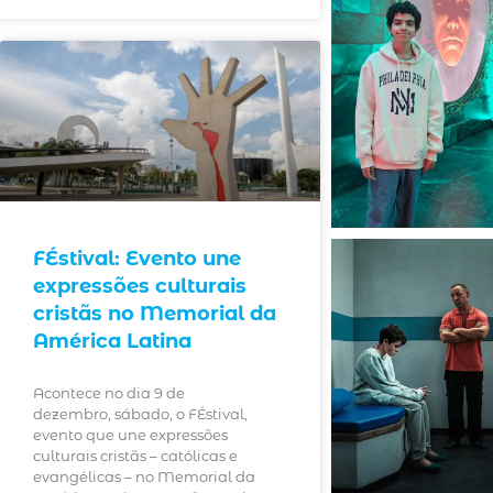
FÉstival: Evento une
expressões culturais
cristãs no Memorial da
América Latina
Acontece no dia 9 de
dezembro, sábado, o FÉstival,
evento que une expressões
culturais cristãs – católicas e
evangélicas – no Memorial da