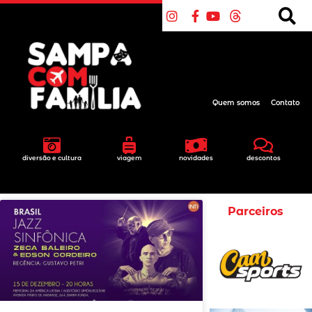
Quem somos
Contato
diversão e cultura
viagem
novidades
descontos
Parceiros