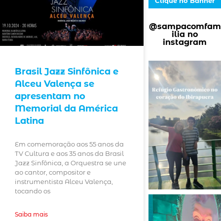
Clique no Banner
@sampacomfam
ilia no
instagram
Brasil Jazz Sinfônica e
Alceu Valença se
apresentam no
Memorial da América
Latina
Em comemoração aos 55 anos da
TV Cultura e aos 35 anos da Brasil
Jazz Sinfônica, a Orquestra se une
ao cantor, compositor e
instrumentista Alceu Valença,
tocando os
Saiba mais