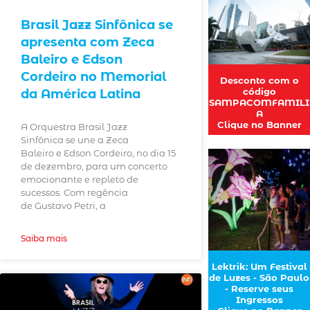
Brasil Jazz Sinfônica se
apresenta com Zeca
Baleiro e Edson
Cordeiro no Memorial
Desconto com o
código
da América Latina
SAMPACOMFAMILI
A
Clique no Banner
A Orquestra Brasil Jazz
Sinfônica se une a Zeca
Baleiro e Edson Cordeiro, no dia 15
de dezembro, para um concerto
emocionante e repleto de
sucessos. Com regência
de Gustavo Petri, a
Saiba mais
Lektrik: Um Festival
de Luzes - São Paulo
- Reserve seus
Ingressos