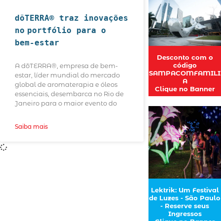
dōTERRA® traz inovações
no
portfólio para o
bem-estar
Desconto com o
código
A dōTERRA®, empresa de bem-
SAMPACOMFAMILI
estar, líder mundial do mercado
A
global de aromaterapia e óleos
Clique no Banner
essenciais, desembarca no Rio de
Janeiro para o maior evento do
Saiba mais
Lektrik: Um Festival
de Luzes - São Paulo
- Reserve seus
Ingressos