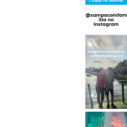
Clique no Banner
@sampacomfam
ilia no
instagram