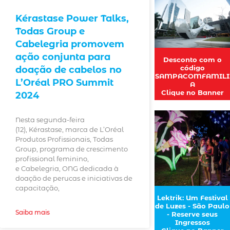
Kérastase Power Talks,
Todas Group e
Cabelegria promovem
ação conjunta para
Desconto com o
código
doação de cabelos no
SAMPACOMFAMILI
L’Oréal PRO Summit
A
Clique no Banner
2024
Nesta segunda-feira
(12), Kérastase, marca de L’Oréal
Produtos Profissionais, Todas
Group, programa de crescimento
profissional feminino,
e Cabelegria, ONG dedicada à
doação de perucas e iniciativas de
capacitação,
Lektrik: Um Festival
de Luzes - São Paulo
Saiba mais
- Reserve seus
Ingressos