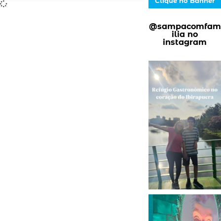
Clique no Banner
@sampacomfam
ilia no
instagram