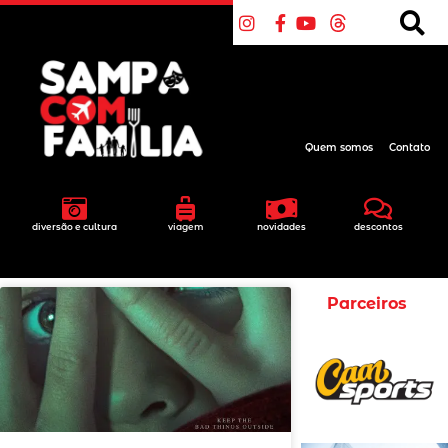
Quem somos
Contato
diversão e cultura
viagem
novidades
descontos
Parceiros