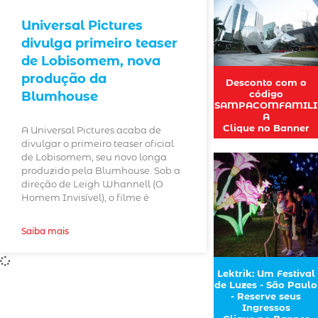
Universal Pictures
divulga primeiro teaser
de Lobisomem, nova
produção da
Desconto com o
código
Blumhouse
SAMPACOMFAMILI
A
Clique no Banner
A Universal Pictures acaba de
divulgar o primeiro teaser oficial
de Lobisomem, seu novo longa
produzido pela Blumhouse. Sob a
direção de Leigh Whannell (O
Homem Invisível), o filme é
Saiba mais
Lektrik: Um Festival
de Luzes - São Paulo
- Reserve seus
Ingressos