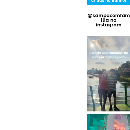
Clique no Banner
@sampacomfam
ilia no
instagram