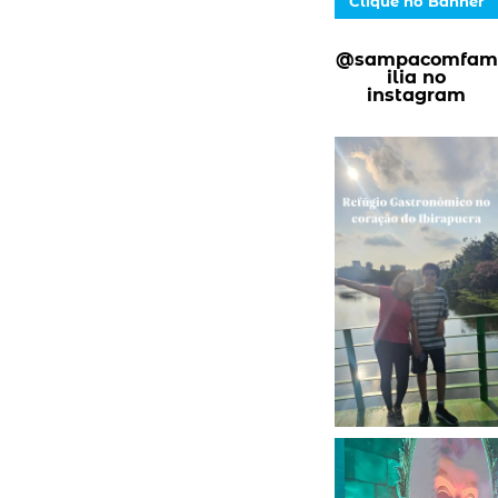
Clique no Banner
@sampacomfam
ilia no
instagram