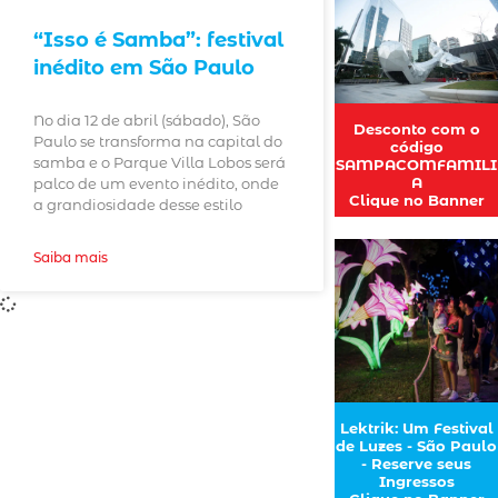
“Isso é Samba”: festival
inédito em São Paulo
No dia 12 de abril (sábado), São
Desconto com o
Paulo se transforma na capital do
código
samba e o Parque Villa Lobos será
SAMPACOMFAMILI
A
palco de um evento inédito, onde
Clique no Banner
a grandiosidade desse estilo
Saiba mais
Lektrik: Um Festival
de Luzes - São Paulo
- Reserve seus
Ingressos