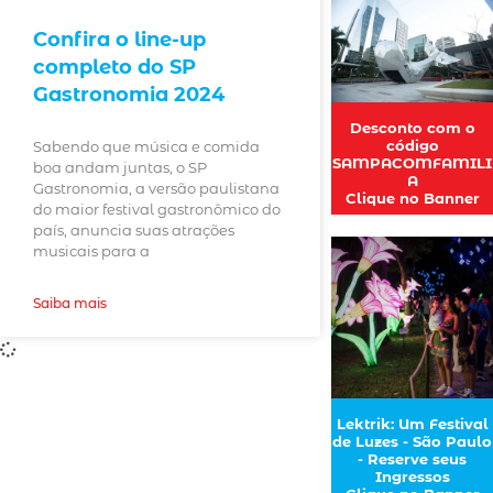
Confira o line-up
completo do SP
Gastronomia 2024
Desconto com o
código
Sabendo que música e comida
SAMPACOMFAMILI
boa andam juntas, o SP
A
Gastronomia, a versão paulistana
Clique no Banner
do maior festival gastronômico do
país, anuncia suas atrações
musicais para a
Saiba mais
Lektrik: Um Festival
de Luzes - São Paulo
- Reserve seus
Ingressos