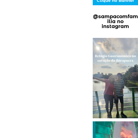
Clique no Banner
@sampacomfam
ilia no
instagram