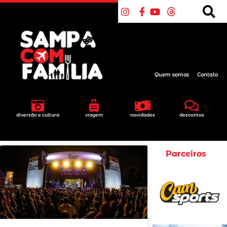
Quem somos
Contato
diversão e cultura
viagem
novidades
descontos
Parceiros