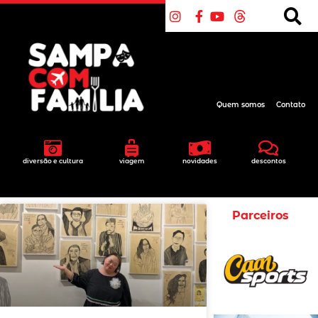
Quem somos
Contato
diversão e cultura
viagem
novidades
descontos
Parceiros