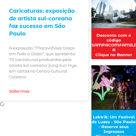
Caricaturas: exposição
de artista sul-coreana
faz sucesso em São
Paulo
Desconto com o
código
SAMPACOMFAMILI
A exposição “Maravilhosa Graça
A
em Todo o Globo”, que apresenta
Clique no Banner
70 caricaturas produzidas pela
artista sul-coreana Jung Eun Hye,
em cartaz no Centro Cultural
Coreano
Saiba mais
Lektrik: Um Festival
de Luzes - São Paulo
- Reserve seus
Ingressos