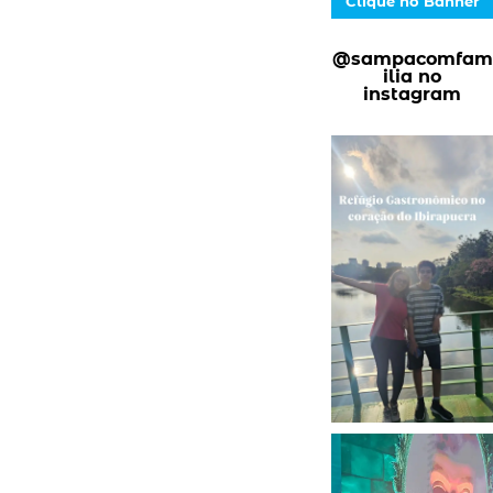
Clique no Banner
@sampacomfam
ilia no
instagram