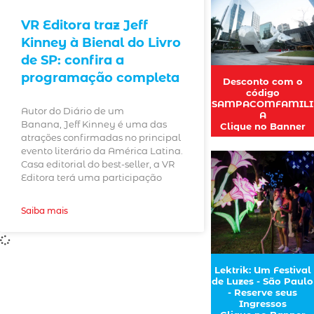
VR Editora traz Jeff
Kinney à Bienal do Livro
de SP: confira a
programação completa
Desconto com o
código
SAMPACOMFAMILI
Autor do Diário de um
A
Banana, Jeff Kinney é uma das
Clique no Banner
atrações confirmadas no principal
evento literário da América Latina.
Casa editorial do best-seller, a VR
Editora terá uma participação
Saiba mais
Lektrik: Um Festival
de Luzes - São Paulo
- Reserve seus
Ingressos