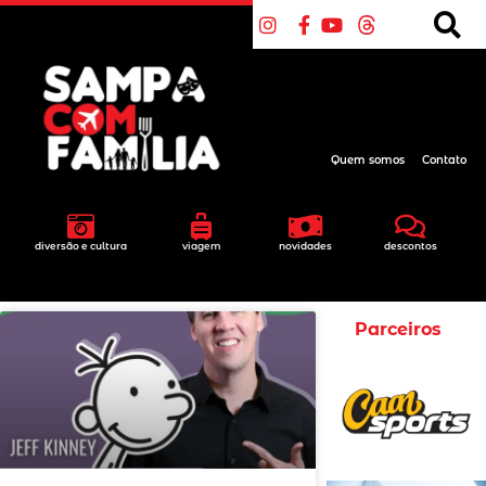
Quem somos
Contato
diversão e cultura
viagem
novidades
descontos
Parceiros