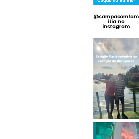
Clique no Banner
@sampacomfam
ilia no
instagram