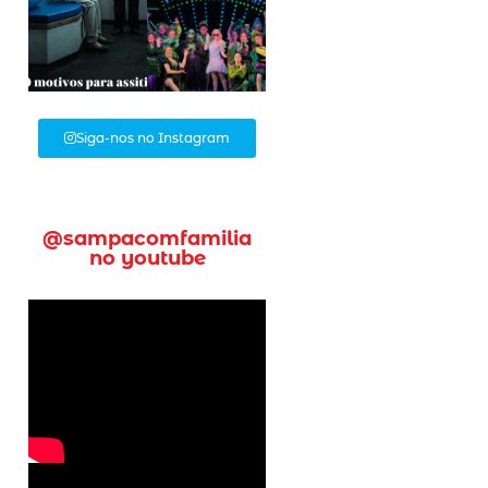
Siga-nos no Instagram
@sampacomfamilia
no youtube