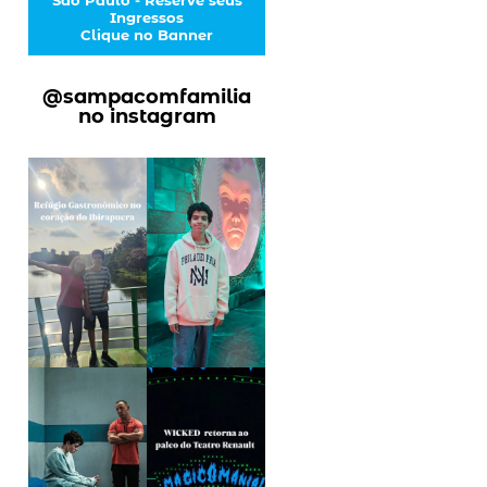
Ingressos
Clique no Banner
@sampacomfamilia
no instagram