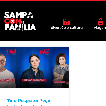
diversão e cultura
viage
Tina Respeito: Peça