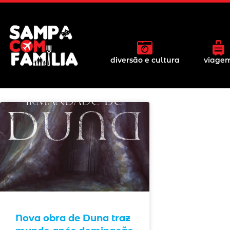
diversão e cultura
viage
Nova obra de Duna traz