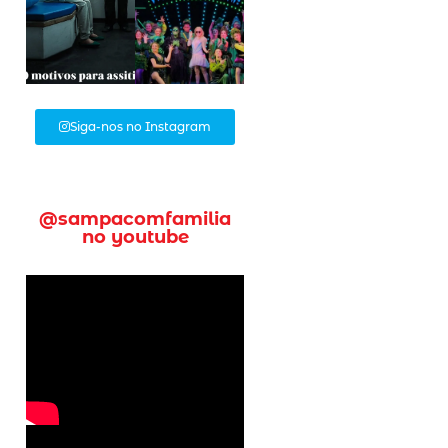
Siga-nos no Instagram
@sampacomfamilia
no youtube