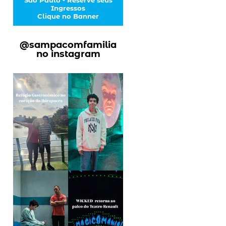
Ingressos
Clique no Banner
@sampacomfamilia
no instagram