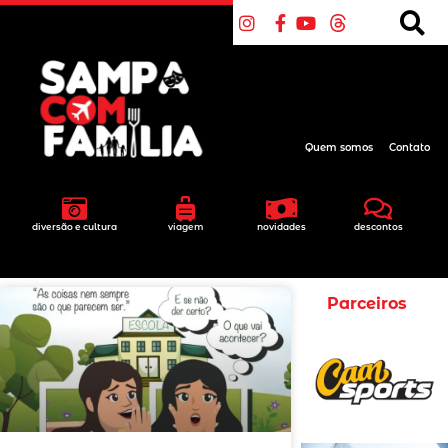
Quem somos
Contato
diversão e cultura
viagem
novidades
descontos
Parceiros