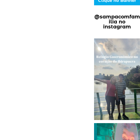
Clique no Banner
@sampacomfam
ilia no
instagram