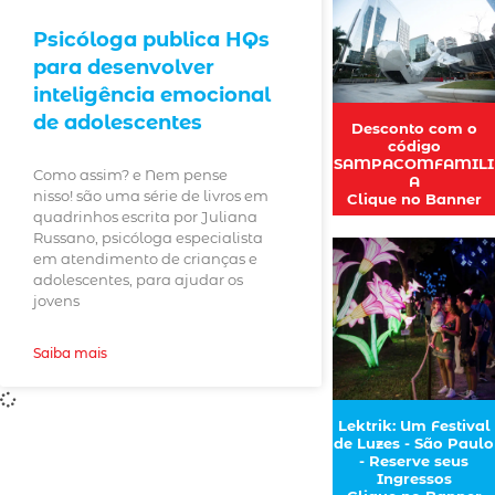
Psicóloga publica HQs
para desenvolver
inteligência emocional
de adolescentes
Desconto com o
código
SAMPACOMFAMILI
Como assim? e Nem pense
A
nisso! são uma série de livros em
Clique no Banner
quadrinhos escrita por Juliana
Russano, psicóloga especialista
em atendimento de crianças e
adolescentes, para ajudar os
jovens
Saiba mais
Lektrik: Um Festival
de Luzes - São Paulo
- Reserve seus
Ingressos