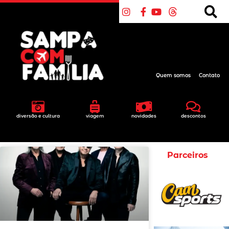
Quem somos
Contato
diversão e cultura
viagem
novidades
descontos
Parceiros