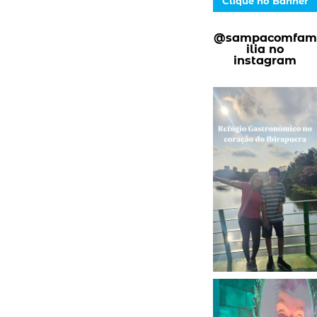
Clique no Banner
@sampacomfam
ilia no
instagram