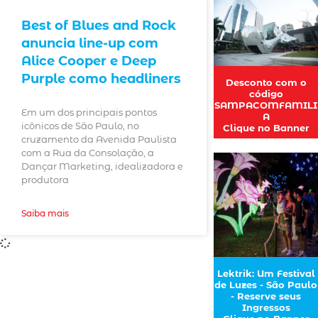
Best of Blues and Rock
anuncia line-up com
Alice Cooper e Deep
Purple como headliners
Desconto com o
código
SAMPACOMFAMILI
Em um dos principais pontos
A
icônicos de São Paulo, no
Clique no Banner
cruzamento da Avenida Paulista
com a Rua da Consolação, a
Dançar Marketing, idealizadora e
produtora
Saiba mais
Lektrik: Um Festival
de Luzes - São Paulo
- Reserve seus
Ingressos