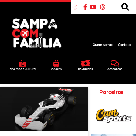
Quem somos
Contato
diversão e cultura
viagem
novidades
descontos
Parceiros