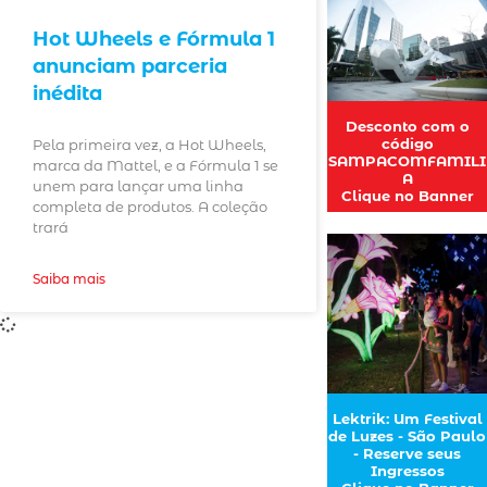
Hot Wheels e Fórmula 1
anunciam parceria
inédita
Desconto com o
código
Pela primeira vez, a Hot Wheels,
SAMPACOMFAMILI
marca da Mattel, e a Fórmula 1 se
A
unem para lançar uma linha
Clique no Banner
completa de produtos. A coleção
trará
Saiba mais
Lektrik: Um Festival
de Luzes - São Paulo
- Reserve seus
Ingressos