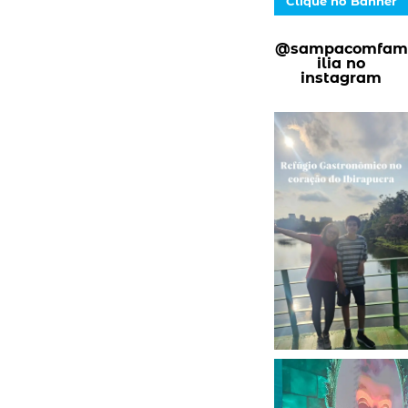
Clique no Banner
@sampacomfam
ilia no
instagram