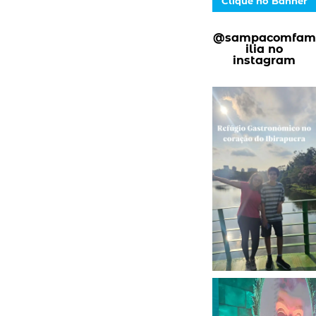
Clique no Banner
@sampacomfam
ilia no
instagram