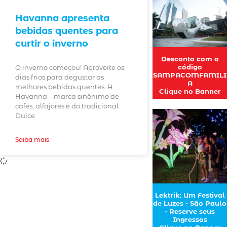
Havanna apresenta
bebidas quentes para
curtir o inverno
Desconto com o
código
O inverno começou! Aproveite os
SAMPACOMFAMILI
dias frios para degustar as
A
melhores bebidas quentes. A
Clique no Banner
Havanna – marca sinônimo de
cafés, alfajores e do tradicional
Dulce
Saiba mais
Lektrik: Um Festival
de Luzes - São Paulo
- Reserve seus
Ingressos