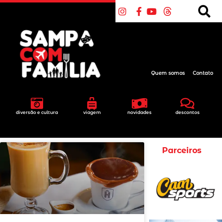
Quem somos
Contato
diversão e cultura
viagem
novidades
descontos
Parceiros