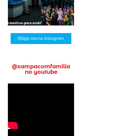
Siga-nos no Instagram
@sampacomfamilia
no youtube