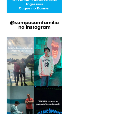
Ingressos
Clique no Banner
@sampacomfamilia
no instagram