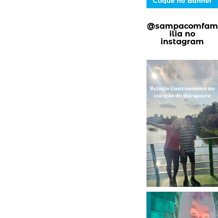
Clique no Banner
@sampacomfam
ilia no
instagram