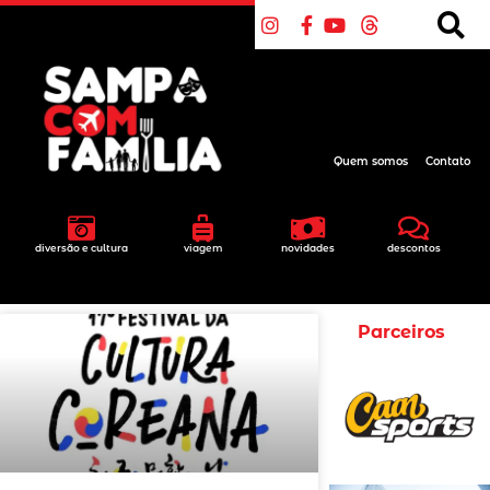
Quem somos
Contato
diversão e cultura
viagem
novidades
descontos
Parceiros