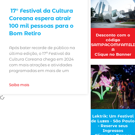
17° Festival da Cultura
Coreana espera atrair
100 mil pessoas para o
Bom Retiro
Desconto com o
código
SAMPACOMFAMILI
Após bater recorde de público na
A
última edição, o 17º Festival da
Clique no Banner
Cultura Coreana chega em 2024
com mais atrações e atividades
programadas em mais de um
Saiba mais
Lektrik: Um Festival
de Luzes - São Paulo
- Reserve seus
Ingressos