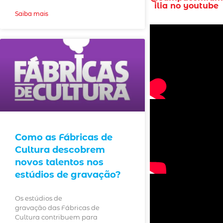
ilia no youtube
Saiba mais
Como as Fábricas de
Cultura descobrem
novos talentos nos
estúdios de gravação?
Os estúdios de
gravação das Fábricas de
Cultura contribuem para