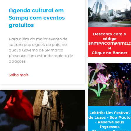
Agenda cultural em
Sampa com eventos
gratuitos
Desconto com o
código
Para além do maior evento de
SAMPACOMFAMILI
cultura pop e geek do país, no
A
qual o Governo de SP marca
Clique no Banner
presença com estande repleto de
atrações,
Saiba mais
Lektrik: Um Festival
de Luzes - São Paulo
- Reserve seus
Ingressos