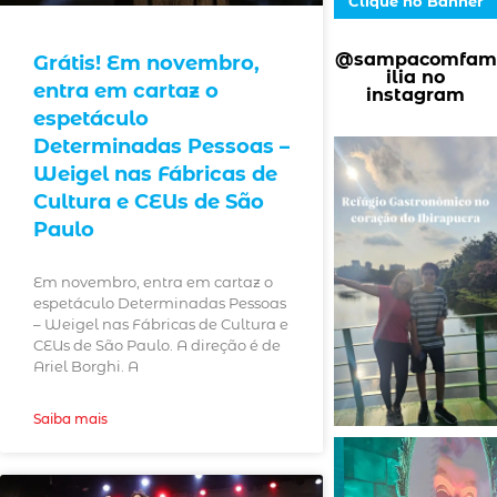
Clique no Banner
@sampacomfam
Grátis! Em novembro,
ilia no
entra em cartaz o
instagram
espetáculo
Determinadas Pessoas –
Weigel nas Fábricas de
Cultura e CEUs de São
Paulo
Em novembro, entra em cartaz o
espetáculo Determinadas Pessoas
– Weigel nas Fábricas de Cultura e
CEUs de São Paulo. A direção é de
Ariel Borghi. A
Saiba mais