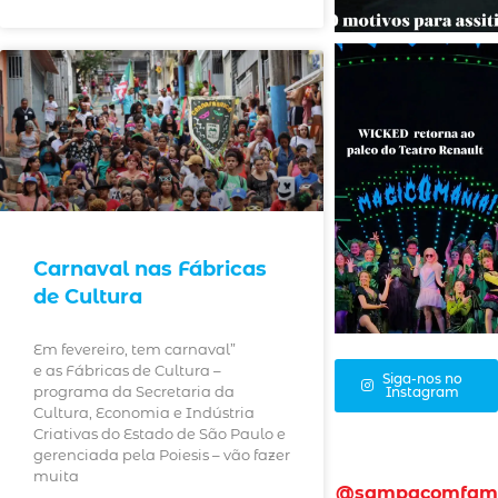
Carnaval nas Fábricas
de Cultura
Em fevereiro, tem carnaval”
e as Fábricas de Cultura –
Siga-nos no
programa da Secretaria da
Instagram
Cultura, Economia e Indústria
Criativas do Estado de São Paulo e
gerenciada pela Poiesis – vão fazer
muita
@sampacomfam