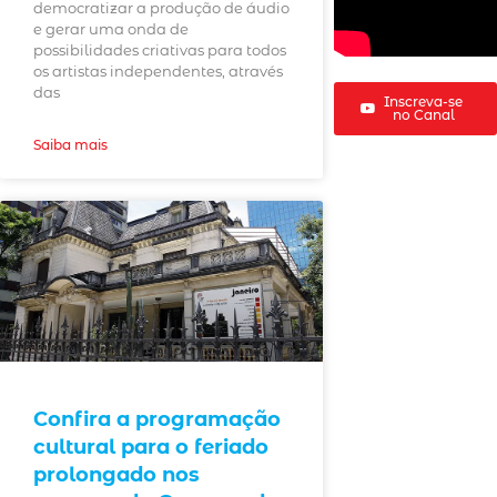
democratizar a produção de áudio
e gerar uma onda de
possibilidades criativas para todos
os artistas independentes, através
das
Inscreva-se
no Canal
Saiba mais
Confira a programação
cultural para o feriado
prolongado nos