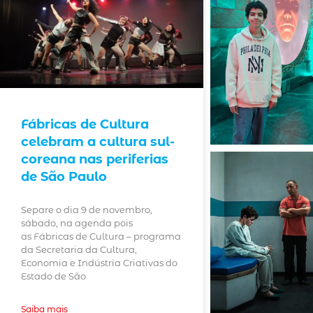
Fábricas de Cultura
celebram a cultura sul-
coreana nas periferias
de São Paulo
Separe o dia 9 de novembro,
sábado, na agenda pois
as Fábricas de Cultura – programa
da Secretaria da Cultura,
Economia e Indústria Criativas do
Estado de São
Saiba mais