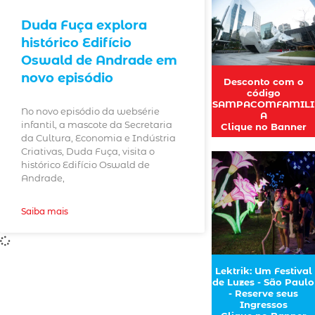
Duda Fuça explora
histórico Edifício
Oswald de Andrade em
novo episódio
Desconto com o
código
SAMPACOMFAMILI
No novo episódio da websérie
A
infantil, a mascote da Secretaria
Clique no Banner
da Cultura, Economia e Indústria
Criativas, Duda Fuça, visita o
histórico Edifício Oswald de
Andrade,
Saiba mais
Lektrik: Um Festival
de Luzes - São Paulo
- Reserve seus
Ingressos