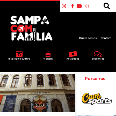
Quem somos
Contato
diversão e cultura
viagem
novidades
descontos
Parceiros