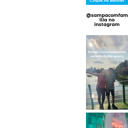
Clique no Banner
@sampacomfam
ilia no
instagram