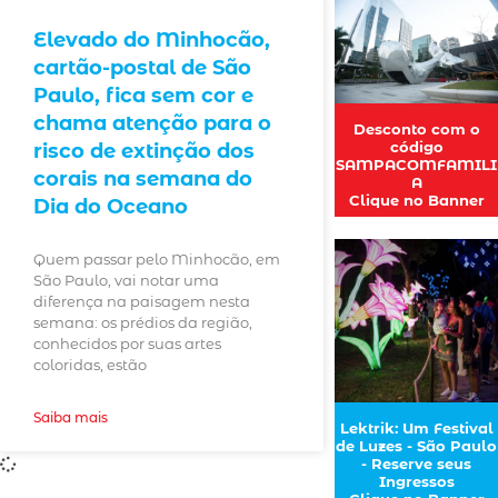
Elevado do Minhocão,
cartão-postal de São
Paulo, fica sem cor e
chama atenção para o
Desconto com o
código
risco de extinção dos
SAMPACOMFAMILI
corais na semana do
A
Clique no Banner
Dia do Oceano
Quem passar pelo Minhocão, em
São Paulo, vai notar uma
diferença na paisagem nesta
semana: os prédios da região,
conhecidos por suas artes
coloridas, estão
Saiba mais
Lektrik: Um Festival
de Luzes - São Paulo
- Reserve seus
Ingressos