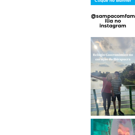
Clique no Banner
@sampacomfam
ilia no
instagram