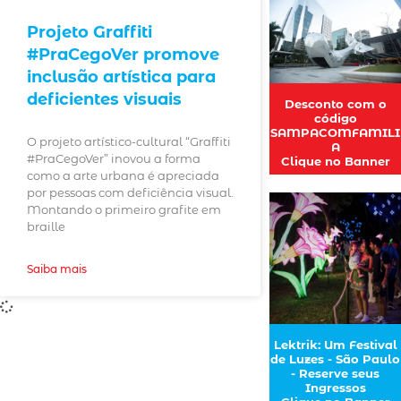
Projeto Graffiti
#PraCegoVer promove
inclusão artística para
deficientes visuais
Desconto com o
código
SAMPACOMFAMILI
O projeto artístico-cultural “Graffiti
A
#PraCegoVer” inovou a forma
Clique no Banner
como a arte urbana é apreciada
por pessoas com deficiência visual.
Montando o primeiro grafite em
braille
Saiba mais
Lektrik: Um Festival
de Luzes - São Paulo
- Reserve seus
Ingressos