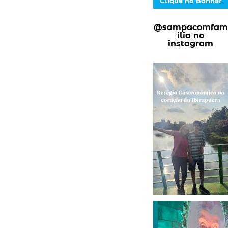
Clique no Banner
@sampacomfam
ilia no
instagram