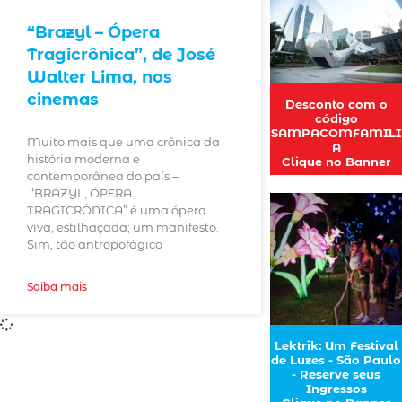
“Brazyl – Ópera
Tragicrônica”, de José
Walter Lima, nos
cinemas
Desconto com o
código
SAMPACOMFAMILI
Muito mais que uma crônica da
A
história moderna e
Clique no Banner
contemporânea do país –
“BRAZYL, ÓPERA
TRAGICRÔNICA” é uma ópera
viva, estilhaçada; um manifesto.
Sim, tão antropofágico
Saiba mais
Lektrik: Um Festival
de Luzes - São Paulo
- Reserve seus
Ingressos