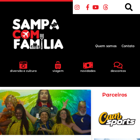
Quem somos
Contato
diversão e cultura
viagem
novidades
descontos
Parceiros