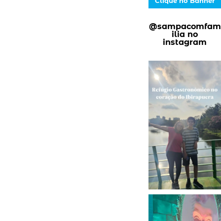
Clique no Banner
@sampacomfam
ilia no
instagram