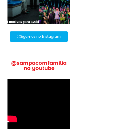
Siga-nos no Instagram
@sampacomfamilia
no youtube