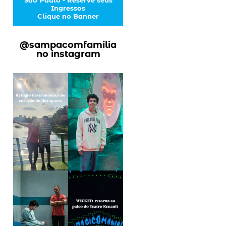
Ingressos
Clique no Banner
@sampacomfamilia
no instagram