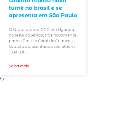
Watoto realiza nova
turnê no brasil e se
apresenta em São Paulo
O Watoto, uma ONG em Uganda,
no leste da África, traz novamente
para o Brasil o Coral de Crianças
Watoto apresentando seu álbum,
“We Will
Saiba mais