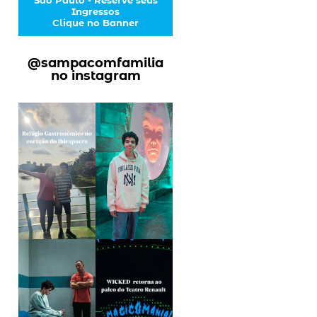
Ingressos
Clique no Banner
@sampacomfamilia
no instagram