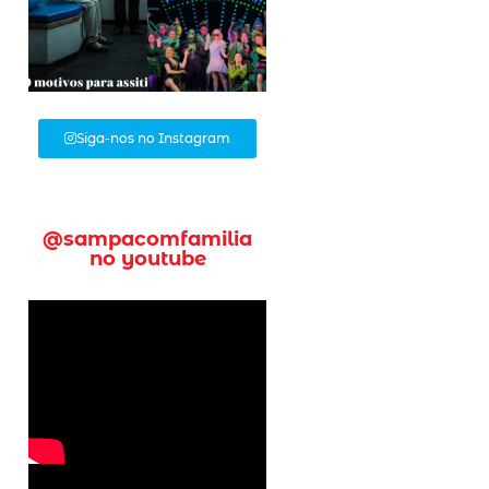
Siga-nos no Instagram
@sampacomfamilia
no youtube