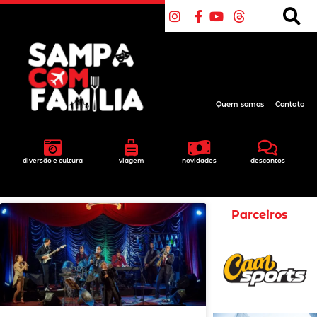
Quem somos
Contato
diversão e cultura
viagem
novidades
descontos
Parceiros