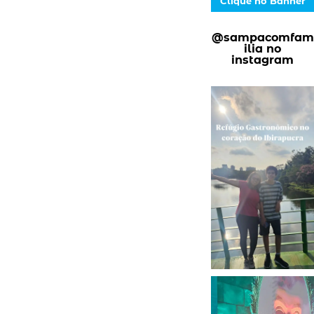
Clique no Banner
@sampacomfam
ilia no
instagram