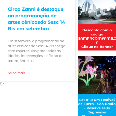
Circo Zanni é destaque
na programação de
artes cênicasdo Sesc 14
Bis em setembro
Desconto com o
código
SAMPACOMFAMILI
Em setembro, a programação de
A
artes cênicas do Sesc 14 Bis chega
Clique no Banner
com espetáculos para todas as
idades, intervenções e oficina de
teatro. Entre as
Saiba mais
Lektrik: Um Festival
de Luzes - São Paulo
- Reserve seus
Ingressos