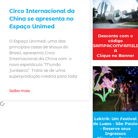
Circo Internacional da
China se apresenta no
Espaço Unimed
Desconto com o
código
O Espaço Unimed, uma das
SAMPACOMFAMILI
principais casas de shows do
A
Brasil, apresenta Circo
Clique no Banner
Internacional da China com o
novo espetáculo “Mundo
Jurássico”. Trata-se de uma
superprodução inédita para toda
Saiba mais
Lektrik: Um Festival
de Luzes - São Paulo
- Reserve seus
Ingressos