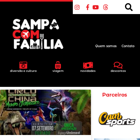
Quem somos
Contato
diversão e cultura
viagem
novidades
descontos
Parceiros