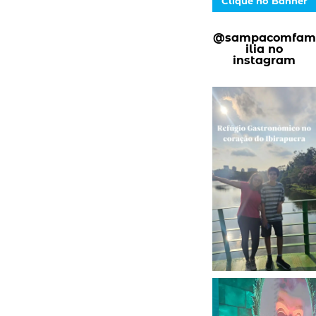
Clique no Banner
@sampacomfam
ilia no
instagram