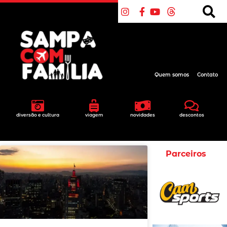
Quem somos
Contato
diversão e cultura
viagem
novidades
descontos
Parceiros