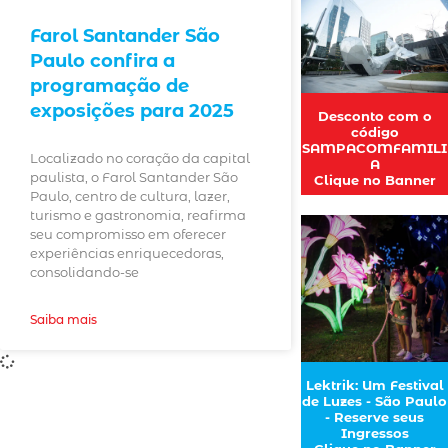
Farol Santander São
Paulo confira a
programação de
exposições para 2025
Desconto com o
código
SAMPACOMFAMILI
Localizado no coração da capital
A
paulista, o Farol Santander São
Clique no Banner
Paulo, centro de cultura, lazer,
turismo e gastronomia, reafirma
seu compromisso em oferecer
experiências enriquecedoras,
consolidando-se
Saiba mais
Lektrik: Um Festival
de Luzes - São Paulo
- Reserve seus
Ingressos