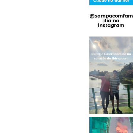
Clique no Banner
@sampacomfam
ilia no
instagram