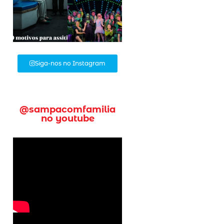
Siga-nos no Instagram
@sampacomfamilia
no youtube