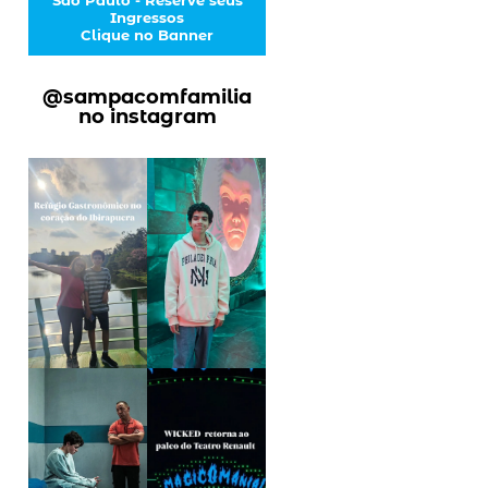
Ingressos
Clique no Banner
@sampacomfamilia
no instagram