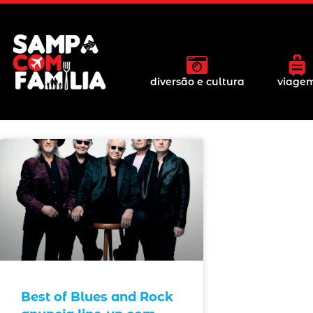
diversão e cultura
viage
Best of Blues and Rock