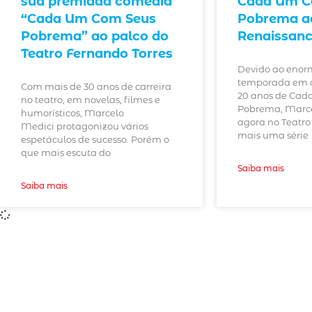
sua premiada comédia
Cada Um C
“Cada Um Com Seus
Pobrema ao
Pobrema” ao palco do
Renaissan
Teatro Fernando Torres
Devido ao enor
temporada em 
Com mais de 30 anos de carreira
20 anos de Cad
no teatro, em novelas, filmes e
Pobrema, Marce
humorísticos, Marcelo
agora no Teatro
Medici protagonizou vários
mais uma série
espetáculos de sucesso. Porém o
que mais escuta do
Saiba mais
Saiba mais