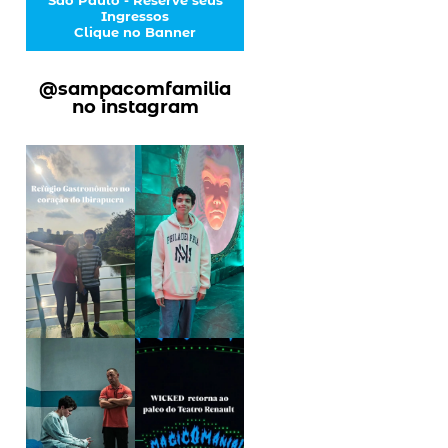
Ingressos
Clique no Banner
@sampacomfamilia
no instagram