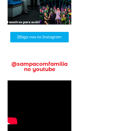
Siga-nos no Instagram
@sampacomfamilia
no youtube