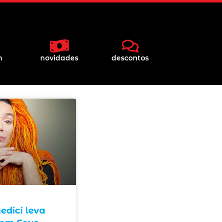
m
novidades
descontos
dici leva