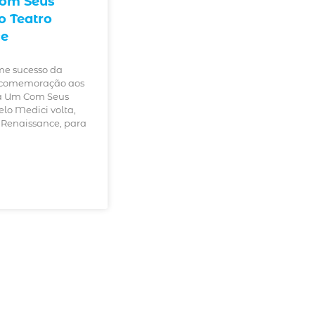
om Seus
 Teatro
ce
me sucesso da
comemoração aos
a Um Com Seus
lo Medici volta,
 Renaissance, para