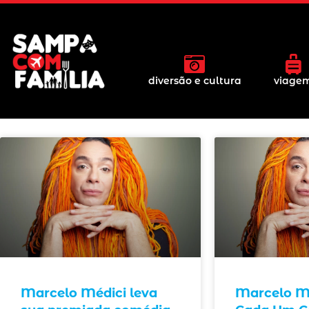
diversão e cultura
viage
Marcelo Médici leva
Marcelo Me