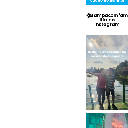
Clique no Banner
@sampacomfam
ilia no
instagram