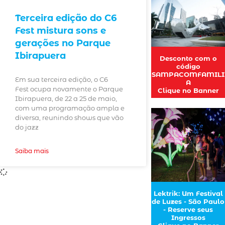
Terceira edição do C6
Fest mistura sons e
gerações no Parque
Ibirapuera
Desconto com o
código
SAMPACOMFAMILI
Em sua terceira edição, o C6
A
Fest ocupa novamente o Parque
Clique no Banner
Ibirapuera, de 22 a 25 de maio,
com uma programação ampla e
diversa, reunindo shows que vão
do jazz
Saiba mais
Lektrik: Um Festival
de Luzes - São Paulo
- Reserve seus
Ingressos