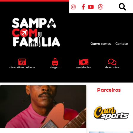
Quem somos
Contato
diversão e cultura
viagem
novidades
descontos
Parceiros