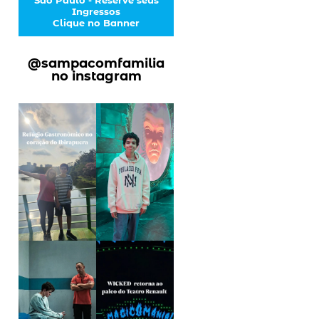
Ingressos
Clique no Banner
@sampacomfamilia
no instagram