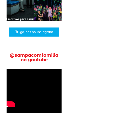
Siga-nos no Instagram
@sampacomfamilia
no youtube