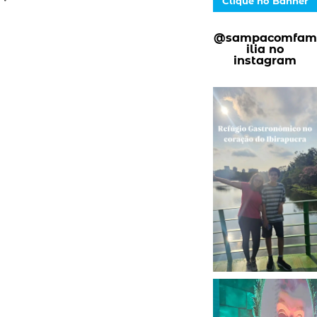
Clique no Banner
@sampacomfam
ilia no
instagram