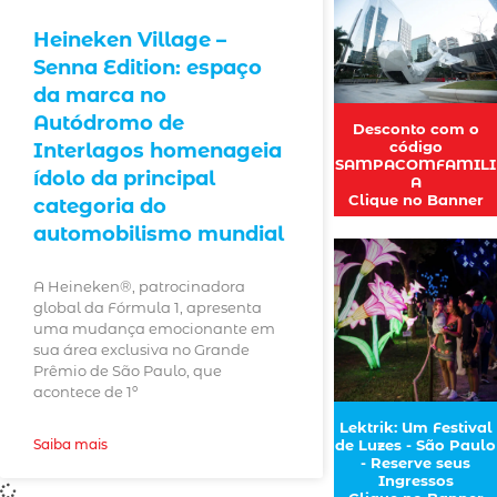
Heineken Village –
Senna Edition: espaço
da marca no
Autódromo de
Desconto com o
código
Interlagos homenageia
SAMPACOMFAMILI
ídolo da principal
A
Clique no Banner
categoria do
automobilismo mundial
A Heineken®, patrocinadora
global da Fórmula 1, apresenta
uma mudança emocionante em
sua área exclusiva no Grande
Prêmio de São Paulo, que
acontece de 1º
Lektrik: Um Festival
de Luzes - São Paulo
Saiba mais
- Reserve seus
Ingressos