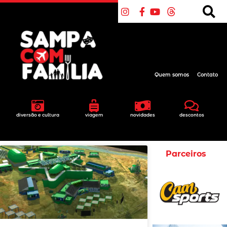
Quem somos
Contato
diversão e cultura
viagem
novidades
descontos
Parceiros