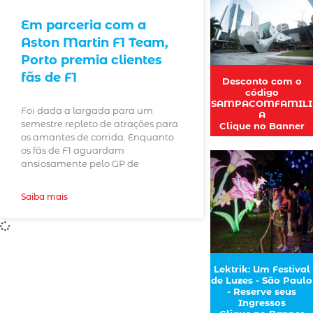
Em parceria com a
Aston Martin F1 Team,
Porto premia clientes
fãs de F1
Desconto com o
código
SAMPACOMFAMILI
Foi dada a largada para um
A
semestre repleto de atrações para
Clique no Banner
os amantes de corrida. Enquanto
os fãs de F1 aguardam
ansiosamente pelo GP de
Saiba mais
Lektrik: Um Festival
de Luzes - São Paulo
- Reserve seus
Ingressos