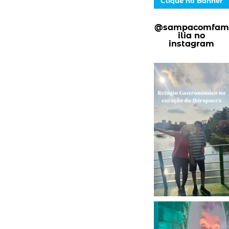
Clique no Banner
@sampacomfam
ilia no
instagram