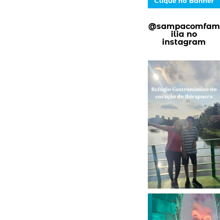
Clique no Banner
@sampacomfam
ilia no
instagram