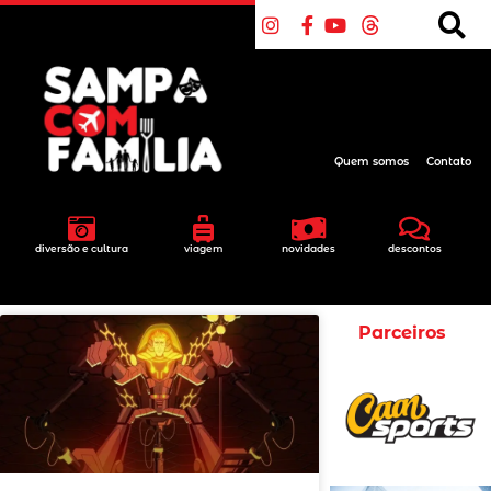
Quem somos
Contato
diversão e cultura
viagem
novidades
descontos
Parceiros