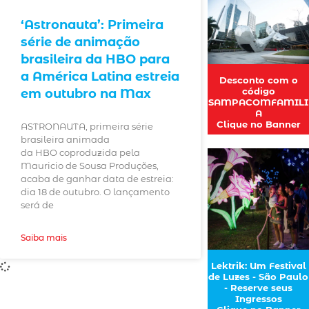
‘Astronauta’: Primeira
série de animação
brasileira da HBO para
a América Latina estreia
Desconto com o
código
em outubro na Max
SAMPACOMFAMILI
A
Clique no Banner
ASTRONAUTA, primeira série
brasileira animada
da HBO coproduzida pela
Mauricio de Sousa Produções,
acaba de ganhar data de estreia:
dia 18 de outubro. O lançamento
será de
Saiba mais
Lektrik: Um Festival
de Luzes - São Paulo
- Reserve seus
Ingressos