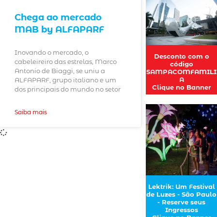
Chega ao mercado
MAB by ALFAPARF
Inovando o mercado, o
Desconto com o
cabeleireiro das estrelas, Marco
código
Antonio de Biaggi, se uniu a
SAMPACOMFAMILI
A
ALFAPARF, grupo italiano e um
Clique no Banner
dos principais do mundo no setor
Saiba mais
Lektrik: Um Festival
de Luzes - São Paulo
- Reserve seus
Ingressos