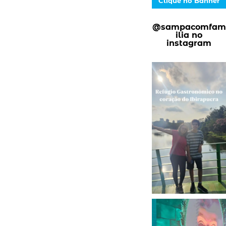
Clique no Banner
@sampacomfam
ilia no
instagram