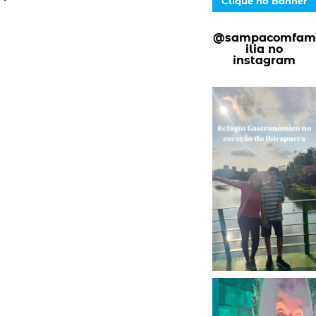
Clique no Banner
@sampacomfam
ilia no
instagram