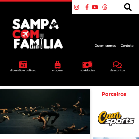
Quem somos
Contato
diversão e cultura
viagem
novidades
descontos
Parceiros