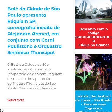
Balé da Cidade de São
Paulo apresenta
Réquiem SP,
coreografia inédita de
Desconto com o
código
Alejandro Ahmed, em
SAMPACOMFAMILI
conjunto com Coral
A
Clique no Banner
Paulistano e Orquestra
Sinfônica Municipal
O Balé da Cidade de São
Paulo estreia sua primeira
temporada do ano com Réquiem
SP, na Sala de Espetáculos
do Theatro Municipal de São
Paulo. Com criação, direção e
Lektrik: Um Festival
de Luzes - São Paulo
Saiba mais
- Reserve seus
Ingressos