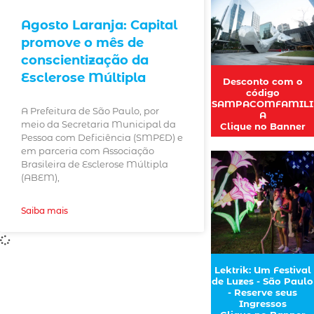
Agosto Laranja: Capital
promove o mês de
conscientização da
Esclerose Múltipla
Desconto com o
código
SAMPACOMFAMILI
A Prefeitura de São Paulo, por
A
meio da Secretaria Municipal da
Clique no Banner
Pessoa com Deficiência (SMPED) e
em parceria com Associação
Brasileira de Esclerose Múltipla
(ABEM),
Saiba mais
Lektrik: Um Festival
de Luzes - São Paulo
- Reserve seus
Ingressos