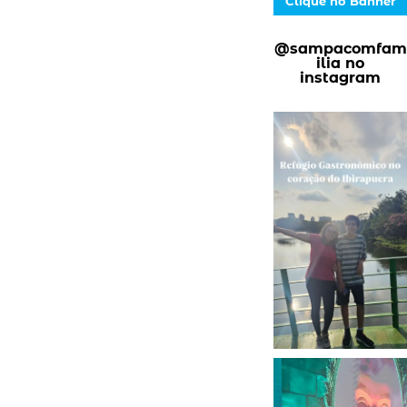
Clique no Banner
@sampacomfam
ilia no
instagram