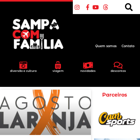
Quem somos
Contato
diversão e cultura
viagem
novidades
descontos
Parceiros