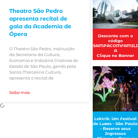
Theatro São Pedro
apresenta recital de
gala da Academia de
Ópera
Desconto com o
código
SAMPACOMFAMILI
O Theatro São Pedro, instituição
A
da Secretaria da Cultura,
Clique no Banner
Economia e Indústria Criativas do
Estado de São Paulo, gerido pela
Santa Marcelina Cultura,
apresenta o recital de
Saiba mais
Lektrik: Um Festival
de Luzes - São Paulo
- Reserve seus
Ingressos