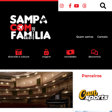
Quem somos
Contato
diversão e cultura
viagem
novidades
descontos
Parceiros