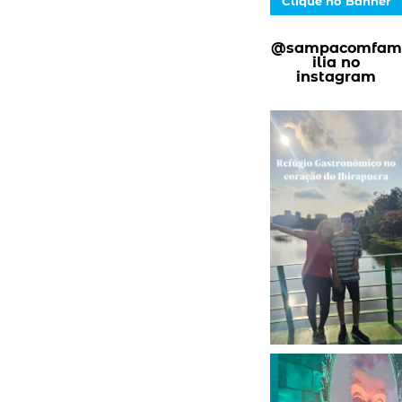
Clique no Banner
@sampacomfam
ilia no
instagram