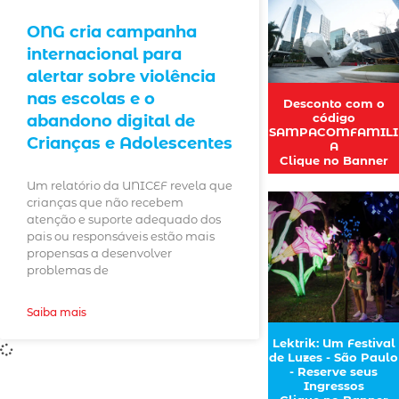
ONG cria campanha
internacional para
alertar sobre violência
nas escolas e o
Desconto com o
código
abandono digital de
SAMPACOMFAMILI
Crianças e Adolescentes
A
Clique no Banner
Um relatório da UNICEF revela que
crianças que não recebem
atenção e suporte adequado dos
pais ou responsáveis estão mais
propensas a desenvolver
problemas de
Saiba mais
Lektrik: Um Festival
de Luzes - São Paulo
- Reserve seus
Ingressos