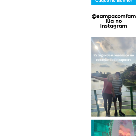
Clique no Banner
@sampacomfam
ilia no
instagram