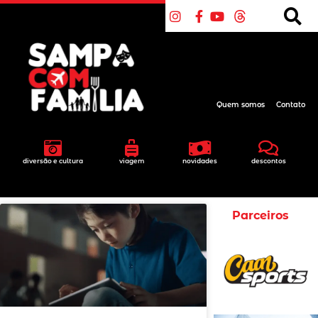
Quem somos
Contato
diversão e cultura
viagem
novidades
descontos
Parceiros