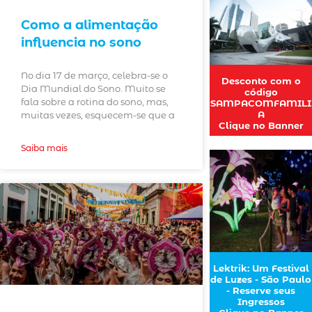
Como a alimentação
influencia no sono
No dia 17 de março, celebra-se o
Desconto com o
Dia Mundial do Sono. Muito se
código
fala sobre a rotina do sono, mas,
SAMPACOMFAMILI
A
muitas vezes, esquecem-se que a
Clique no Banner
Saiba mais
Lektrik: Um Festival
de Luzes - São Paulo
- Reserve seus
Ingressos