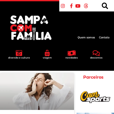
Quem somos
Contato
diversão e cultura
viagem
novidades
descontos
Parceiros