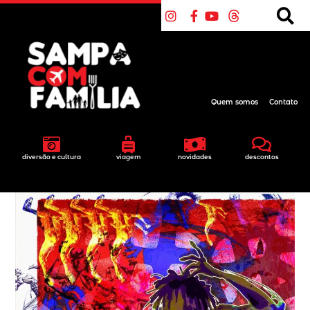
Quem somos
Contato
diversão e cultura
viagem
novidades
descontos